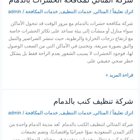
اترك تعليقاً
/
المثالي
,
خدمات التنظيف
,
خدمات المكافحة
/
admin
شركة مكافحة حشرات بالدمام مع مرور الوقت قد تتحول الأماكن
سواء منازل أو منشآت إلى بيئة تساعد على تكاثر الحشرات خاصة
مع ارتفاع درجات الحرارة والرطوبة، حيث تنتشر الصراصير والنمل
والبق بصورة سريعة، وتختبئ في الأماكن التي من الصعب الوصول
لها، فوجود الحشرات لا يسبب الشعور بعدم الراحة فقط بل يشكل
خطر صحي حقيقي على
شركة
قراءة المزيد »
المثالي
لمكافحة
الحشرات
شركة تنظيف كنب بالدمام
بالدمام
اترك تعليقاً
/
المثالي
,
خدمات التنظيف
,
خدمات المكافحة
/
admin
شركة المثالي لتنظيف الكنب بالدمام تُعد مدينة الدمام واحدة من
أكثر المدن السعودية نموًا عمرانيًا واقتصاديًا، وتضم تجمعات
سكانية كبيرة تتطلب خدمات متقدمة في مختلف المجالات، ومن