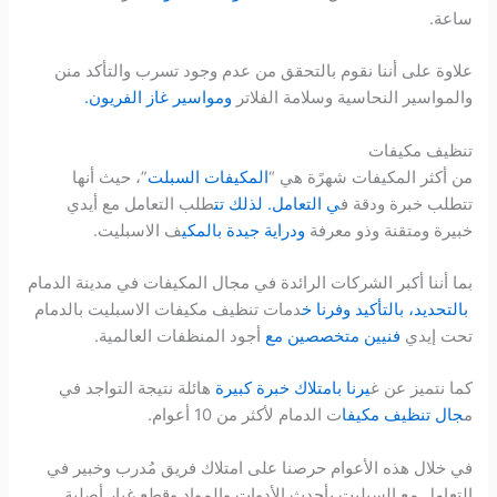
ساعة.
علاوة على أننا نقوم بالتحقق من عدم وجود تسرب والتأكد منن
والمواسير النحاسية وسلامة الفلاتر
ومواسير غاز الفريون.
تنظيف مكيفات
من أكثر المكيفات شهرًة هي “
المكيفات السبلت
”، حيث أنها
تتطلب خبرة ودقة ف
ي التعامل. لذلك تت
طلب التعامل مع أيدي
خبيرة ومتقنة وذو معرفة
ودراية جيدة بالمكي
ف الاسبليت.
بما أننا أكبر الشركات الرائدة في مجال المكيفات في مدينة الدمام
بالتحديد، بالتأكيد وفرنا خ
دمات تنظيف مكيفات الاسبليت بالدمام
تحت إيدي
فنيين متخصصين مع
أجود المنظفات العالمية.
كما نتميز عن غ
يرنا بامتلاك خبرة كبيرة
هائلة نتيجة التواجد في
م
جال تنظيف مكيفا
ت الدمام لأكثر من 10 أعوام.
في خلال هذه الأعوام حرصنا على امتلاك فريق مُدرب وخبير في
التعامل مع السبليت بأحدث الأدوات والمواد وقطع غيار أصلية