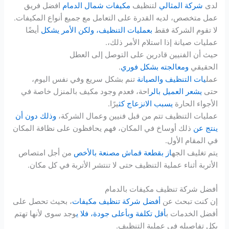
لدى
شركة المثالي
لتنظيف
مكيفات شمال الدمام
افضل فريق
عمل متخصص، لديه القدرة على التعامل مع جميع أنواع المكيفات.
لا تقوم الشركة فقط
بعمليات التنظيف، ولكن الأمر يشكل
أيضًا
عمليات صيانة إذا استلام الأمر ذلك،.
حيث أن الفنيين قادرين على التوصل إلى العطل
الحقيقي
ومعالجته بشكل فوري
.
عمل
يات التنظيف والصيانة
تنم بشكل سريع وفي نفس اليوم،
حتى
يشعر العميل بالر
احة، فعدم وجود مكيف بالمنزل خاصة في
الأجواء الحارة
يسبب الانزعاج كث
يرًا.
عمليات التنظيف تتم من قبل فنيين وعمال الشركة،
وذلك دون أن
ينتج عن
ذلك أوساخ في المكان، فهم يحافظون على نظافة المكان
في المقام الأول.
يتم تغليف الجه
از بقطعة قماش مصنعة بالأخص
من أجل امتصاص
الأتربة أثناء عملية التنظيف حتى لا تنتشر الأتربة في كل مكان.
أفضل شركة تنظيف مكيفات بالدمام
إن كنت تبحث عن
أفضل شركة تنظيف مكيفات
، بحيث تحصل على
أفضل الخدمات ب
أقل تكلفة وبأعلى جودة، فلا ي
وجد سوى لأنها تهتم
بكل تفاصيله في عملية التنظيف.