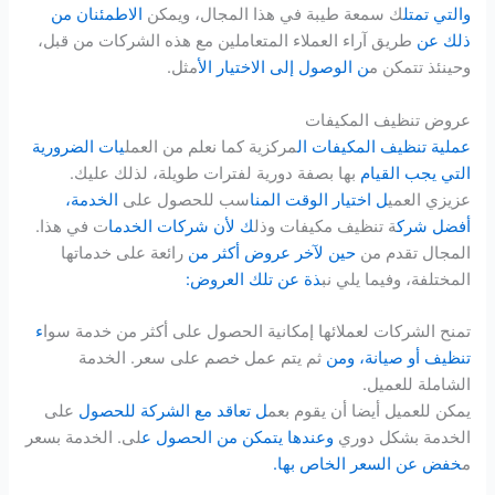
و
ال
تي تمتل
ك سمعة طيبة في هذا المجال، ويمكن
الاطمئنان من
ذلك عن
طريق آراء العملاء المتعاملين مع هذه الشركات من قبل،
وحينئذ تتمكن م
ن الوصول إلى الاختيار ال
أمثل.
عروض تنظيف المكيفات
عملية تنظيف المكيفات ال
مركزية كما نعلم من العمل
يات الضرورية
التي يجب القيام
بها بصفة دورية لفترات طويلة، لذلك عليك.
عزيزي العمي
ل اختيار الوقت المنا
سب للحصول على
الخدمة،
أفضل شرك
ة تنظيف مكيفات وذل
ك لأن شركات الخدما
ت في هذا.
المجال تقدم من
حين لآخر عروض أكثر من
رائعة على خدماتها
المختلفة، وفيما يلي نب
ذة عن تلك العروض:
تمنح الشركات لعملائها إمكانية الحصول على أكثر من خدمة سوا
ء
تنظيف أو صيانة، ومن
ثم يتم عمل خصم على سعر. الخدمة
الشاملة للعميل.
يمكن للعميل أيضا أن يقوم بعم
ل تعاقد مع الشركة للحصول
على
الخدمة بشكل دوري
وعندها يتمكن من الحصول ع
لى. الخدمة بسعر
م
خفض عن السعر الخاص بها.