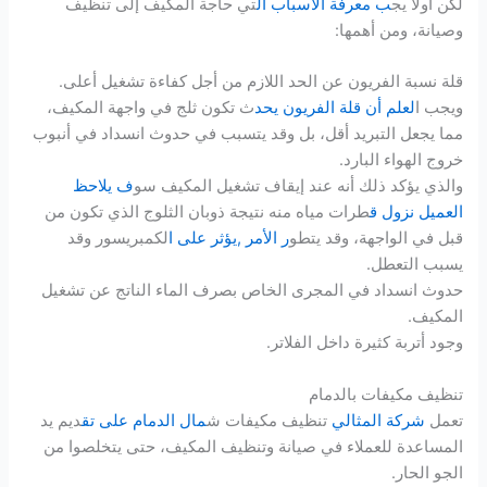
لكن أولًا يج
ب معرفة الأسباب ال
تي حاجة المكيف إلى تنظيف
وصيانة، ومن أهمها:
قلة نسبة الفريون عن الحد اللازم من أجل كفاءة تشغيل أعلى.
ويجب ا
لعلم أن قلة الفريون يحد
ث تكون ثلج في واجهة المكيف،
مما يجعل التبريد أقل، بل وقد يتسبب في حدوث انسداد في أنبوب
خروج الهواء البارد.
والذي يؤكد ذلك أنه عند إيقاف تشغيل المكيف سو
ف يلاحظ
العميل نزول ق
طرات مياه منه نتيجة ذوبان الثلوج الذي تكون من
قبل في الواجهة، وقد يتطو
ر الأمر ,يؤثر على ا
لكمبريسور وقد
يسبب التعطل.
حدوث انسداد في المجرى الخاص بصرف الماء الناتج عن تشغيل
المكيف.
وجود أتربة كثيرة داخل الفلاتر.
تنظيف مكيفات بالدمام
تعمل
شركة المثالي
تنظيف مكيفات ش
مال الدمام على تق
ديم يد
المساعدة للعملاء في صيانة وتنظيف المكيف، حتى يتخلصوا من
الجو الحار.