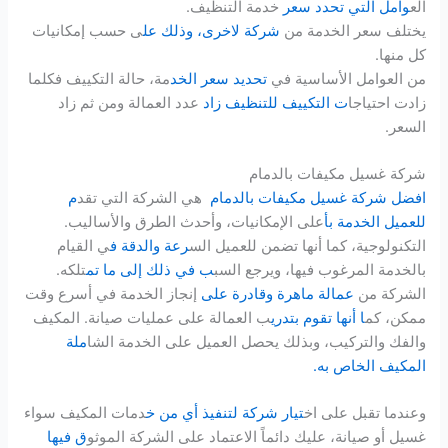
الع
وامل التي تحدد سعر
خدمة التنظيف.
يختلف سعر الخدمة من
شركة لاخرى، وذلك عل
ى حسب إمكانيات
كل منها.
من العوامل الأساسية في
تحد
ي
د سعر الخد
مة، حالة التكييف فكلما
زادت احتياجا
ت التكييف للتنظيف زاد
عدد العمالة ومن ثم زاد
السعر.
شركة غسيل مكيفات بالدمام
افضل شركة غسيل مكيفات بالدمام
هي الشركة التي تقد
م
للعميل الخدمة بأ
على الإمكانيات، وأحدث الطرق والأساليب.
التكنولوجية، كما أنها تضمن للعميل الس
رعة والدقة ف
ي القيام
بالخدمة المرغوب فيها، ويرجع السب
ب في ذلك إلى ما تم
تلكه.
الشركة من
عمالة ماهرة وقادرة على
إنجاز الخدمة في أسرع وقت
ممكن، كم
ا أنها تقوم بتدري
ب العمالة على عمليات صيانة. المكيف
والفك والتركيب، وبذلك يحصل العميل على الخدمة الشا
ملة
المكيف الخاص به.
وعندما تقبل على اخ
تيار شركة لتنفيذ أي من خ
دمات المكيف سواء
غسيل أو صيانة، عليك دائماً الاعتماد على الشركة الموثو
ق فيها