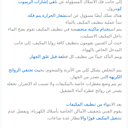
إلى جانب فك الأسلاك المسؤولة عن تل
قي إشارات الريموت
كون
ترول.
هناك سلك أيضًا مسؤول عن است
شعار الحرارة يتم فكه.
نبدأ عملية تنظيف المكيف بالماء
يتم اس
تخدام ماكينة متخص
صة في تنظيف المكيف تقوم بضخ الماء
داخل المكيف الاسبليت،
حيث أن الفنيين يقومون بتنظيف كافة زوايا المكيف، إلى جانب
المدخل الخاص بالهواء،
ويتم التأكد جيدًا من تنظيف كل قط
عة قبل غلق الجهاز.
يتم التخلص بشكل كلي من الأتربة والشحوم، بح
يث تختفي الروائح
الكريهة ال
تي تصدر من الجهاز،
ثم يتم وضع معطرات خاصة بالمكيفات ولا تسبب له الإضرار، تجعله
يصدر عن روائح عطرة أثناء التشغيل.
بعد الانته
اء من تنظيف المكيفات
يقوم الفني بتجفيف الأماكن الخاصة بأسلاك الكهرباء، ويفضل عدم
تش
غيل المكيف فورًا والا
نتظار عدة ساعات،