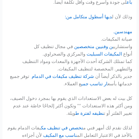
بأع
لى جودة وأسرع وقت وأقل تكلفة أيضاً.
وذلك لأن ل
ديها أسطول متكامل من:
مهندسين.
صيانة المكيفات.
واستشاريي
ن وفنيين متخصصين
في مجال تنظيف كل
أنواع
المكيفات السبليت
والمركزي والصحراوي.
كما تمتلك الشركة أحدث الأجهزة والمعدات ومواد التنظيف
والتطهير. المخصصة لتنظيف المكيفات.
جدير بالذكر أيضاً أن
شركة تنظيف مكيفات في الدمام
توفر جميع
خدماتها بأسع
ار تناسب جمي
ع العملاء.
كل بيت له بعض الاستعدادات الذي يقوم بها بمجرد دخول الصيف،
ومن أكثر هذه الاستعدادات “” وتكون أكثر إلحاحًا خاصًة عند عدم
تغيير الفلتر أو ت
نظيفه لفترة ط
ويلة.
لذلك نقدم لك أمهر فني م
تخصص في تنظيف مك
يفات الدمام يقوم
بالأخذ في الاعتبار التعامل الم
ناسب مع المكيف
لأن أجزاءه