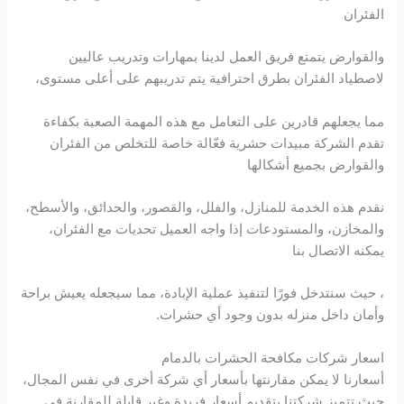
الفئران
والقوارض يتمتع فريق العمل لدينا بمهارات وتدريب عاليين
لاصطياد الفئران بطرق احترافية يتم تدريبهم على أعلى مستوى،
مما يجعلهم قادرين على التعامل مع هذه المهمة الصعبة بكفاءة
تقدم الشركة مبيدات حشرية فعّالة خاصة للتخلص من الفئران
والقوارض بجميع أشكالها
نقدم هذه الخدمة للمنازل، والفلل، والقصور، والحدائق، والأسطح،
والمخازن، والمستودعات إذا واجه العميل تحديات مع الفئران،
يمكنه الاتصال بنا
، حيث سنتدخل فورًا لتنفيذ عملية الإبادة، مما سيجعله يعيش براحة
وأمان داخل منزله بدون وجود أي حشرات.
اسعار شركات مكافحة الحشرات بالدمام
أسعارنا لا يمكن مقارنتها بأسعار أي شركة أخرى في نفس المجال،
حيث تتميز شركتنا بتقديم أسعار فريدة وغير قابلة للمقارنة في