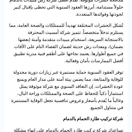
حلولاً مستدامة، أبرزها العقود السنوية التي تحظى بإقبال كبير
لجودتها وفوائدها المتعددة.
تُشكل الحشرات المختلفة تهديداً للممتلكات والصحة العامة، مما
يستلزم تدخلاً متخصصاً. تتميز شركة أمسيت المحترفة
بالاستجابة السريعة، استخدام مبيدات متقدمة وآمنة (بعضها
بضمان)، ومعدات رش حديثة لضمان القضاء التام على الآفات
في جميع أطوارها. يعتمد نجاحها على أطقم فنية مدربة تطبيق
أفضل الممارسات بأمان وفعالية.
توفر العقود السنوية حماية مستمرة عبر زيارات دورية مجدولة
للوقاية والمتابعة، مما يضمن بيئة آمنة على مدار العام ويمنع
عودة الحشرات. إن التعاقد السنوي مع شركة موثوقة يمثل
استثماراً ذكياً للحفاظ على الصحة والممتلكات وراحة البال،
وغالباً ما يُقدم بأسعار وعروض تنافسية تجعل الوقاية المستمرة
في متناول الجميع.
شركة تركيب طارد الحمام بالدمام
تساعدك شركة تركيب طارد الحمام بالدمام على إنهاء مشكلة