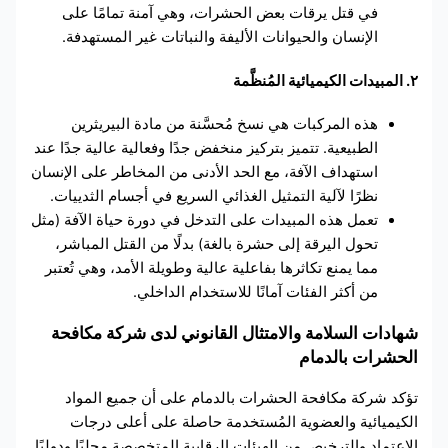
في قتل يرقات بعض الحشرات، وهي آمنة تمامًا على
الإنسان والحيوانات الأليفة والنباتات غير المستهدفة.
٢. المبيدات الكيميائية المُنظَّمة
هذه المركبات هي نسخ مُحسَّنة من مادة البيريثرين
الطبيعية. تتميز بتركيز منخفض جدًا وفعالية عالية جدًا عند
استهداف الآفة، مع الحد الأدنى من المخاطر على الإنسان
نظرًا لآلية التمثيل الغذائي السريع في أجسام الثدييات.
تعمل هذه المبيدات على التدخل في دورة حياة الآفة (مثل
تحول اليرقة إلى حشرة بالغة) بدلًا من القتل المباشر،
مما يمنع تكاثرها بفاعلية عالية وطويلة الأمد، وهي تُعتبر
من أكثر الفئات آمانًا للاستخدام الداخلي.
شهادات السلامة والامتثال القانوني لدى شركة مكافحة
الحشرات بالدمام
تؤكد شركة مكافحة الحشرات بالدمام على أن جميع المواد
الكيميائية والعضوية المُستخدمة حاصلة على أعلى درجات
الاعتماد والترخيص من الهيئات الرقابية المتخصصة محليًا ودوليًا.